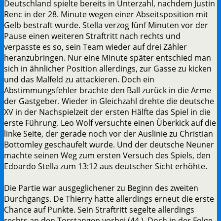
Deutschland spielte bereits in Unterzahl, nachdem Justin
Renc in der 28. Minute wegen einer Abseitsposition mit
Gelb bestraft wurde. Stella verzog fünf Minuten vor der
Pause einen weiteren Straftritt nach rechts und
verpasste es so, sein Team wieder auf drei Zähler
heranzubringen. Nur eine Minute später entschied man
sich in ähnlicher Position allerdings, zur Gasse zu kicken
und das Malfeld zu attackieren. Doch ein
Abstimmungsfehler brachte den Ball zurück in die Arme
der Gastgeber. Wieder in Gleichzahl drehte die deutsche
XV in der Nachspielzeit der ersten Hälfte das Spiel in die
erste Führung. Leo Wolf versuchte einen Überkick auf die
linke Seite, der gerade noch vor der Auslinie zu Christian
Bottomley geschaufelt wurde. Und der deutsche Neuner
machte seinen Weg zum ersten Versuch des Spiels, den
Edoardo Stella zum 13:12 aus deutscher Sicht erhöhte.
Die Partie war ausgeglichener zu Beginn des zweiten
Durchgangs. De Thierry hatte allerdings erneut die erste
Chance auf Punkte. Sein Straftritt segelte allerdings
rechts an den Torstangen vorbei (44.). Doch in der Folge