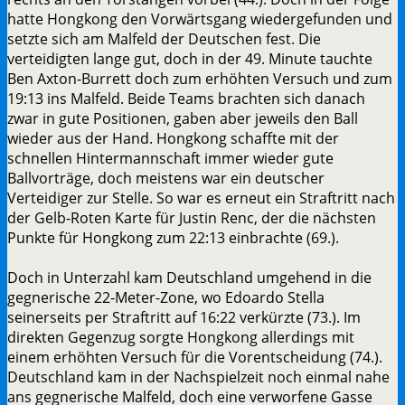
hatte Hongkong den Vorwärtsgang wiedergefunden und
setzte sich am Malfeld der Deutschen fest. Die
verteidigten lange gut, doch in der 49. Minute tauchte
Ben Axton-Burrett doch zum erhöhten Versuch und zum
19:13 ins Malfeld. Beide Teams brachten sich danach
zwar in gute Positionen, gaben aber jeweils den Ball
wieder aus der Hand. Hongkong schaffte mit der
schnellen Hintermannschaft immer wieder gute
Ballvorträge, doch meistens war ein deutscher
Verteidiger zur Stelle. So war es erneut ein Straftritt nach
der Gelb-Roten Karte für Justin Renc, der die nächsten
Punkte für Hongkong zum 22:13 einbrachte (69.).
Doch in Unterzahl kam Deutschland umgehend in die
gegnerische 22-Meter-Zone, wo Edoardo Stella
seinerseits per Straftritt auf 16:22 verkürzte (73.). Im
direkten Gegenzug sorgte Hongkong allerdings mit
einem erhöhten Versuch für die Vorentscheidung (74.).
Deutschland kam in der Nachspielzeit noch einmal nahe
ans gegnerische Malfeld, doch eine verworfene Gasse