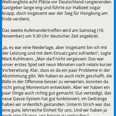
Weltrangliste acht Plätze vor Deutschland rangierenden
Gastgeber lange eng und führte zur Halbzeit sogar
knapp, doch insgesamt war der Sieg für Hongkong am
Ende verdient.
Das zweite Aufeinandertreffen wird am Samstag (18.
November) um 9.30 Uhr deutscher Zeit angekickt.
„Ja, es war eine Niederlage, aber insgesamt bin ich mit
der Leistung und mit dem Einsatz ganz zufrieden“, sagte
Mark Kuhlmann. „Man darf nicht vergessen: Das war
unser erstes Spiel seit neun Monaten nach relativ kurzer
Vorbereitung. Klar, dass es da ein paar Probleme in der
Abstimmung gibt. Wir haben es auch nicht geschafft, die
Bälle in der Offensive besser zu verwerten, konnten da
nicht genug Momentum entwickeln. Aber wir haben ein
paar Dinge auch richtig gut gemacht: Gut verteidigt, das
neue Gasse-System hat gut funktioniert, im Gedränge
haben wir ordentlich gestanden. Unterm Strich war das
eine gute, lehrreiche Einheit für uns. Und wir haben ja
noch eine Chance, uns besser zu verkaufen.“