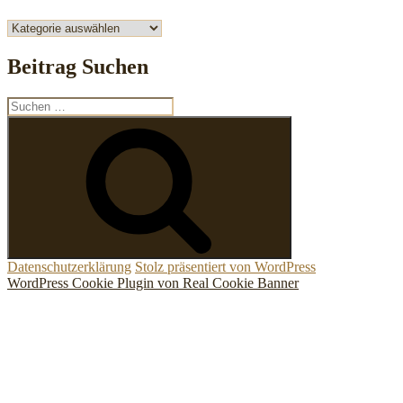
Alle
Artikel
lesen
Beitrag Suchen
Suchen
nach:
Suchen
Datenschutzerklärung
Stolz präsentiert von WordPress
WordPress Cookie Plugin von Real Cookie Banner