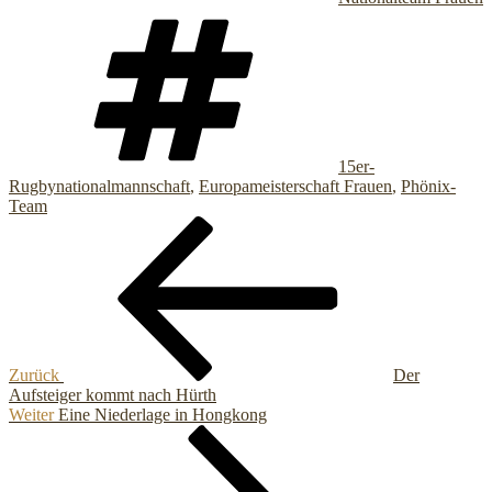
Schlagwörter
15er-
Rugbynationalmannschaft
,
Europameisterschaft Frauen
,
Phönix-
Team
Beitragsnavigation
Vorheriger
Beitrag
Zurück
Der
Aufsteiger kommt nach Hürth
Nächster
Weiter
Eine Niederlage in Hongkong
Beitrag