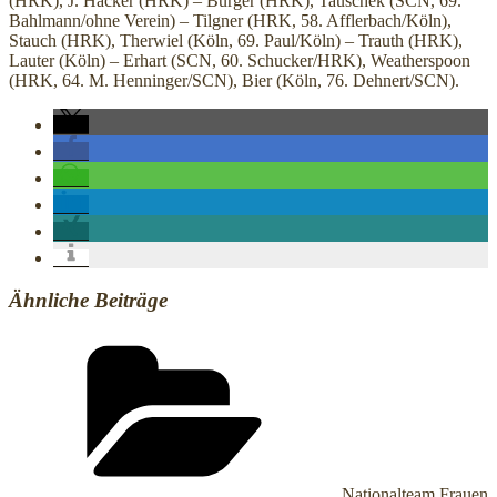
(HRK), J. Hacker (HRK) – Bürger (HRK), Tauschek (SCN, 69.
Bahlmann/ohne Verein) – Tilgner (HRK, 58. Afflerbach/Köln),
Stauch (HRK), Therwiel (Köln, 69. Paul/Köln) – Trauth (HRK),
Lauter (Köln) – Erhart (SCN, 60. Schucker/HRK), Weatherspoon
(HRK, 64. M. Henninger/SCN), Bier (Köln, 76. Dehnert/SCN).
Ähnliche Beiträge
Kategorien
Nationalteam Frauen