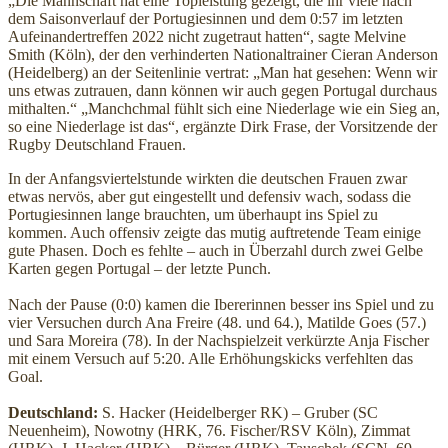
„Die Mannschaft hat eine Topleistung gezeigt, die ihr viele nach
dem Saisonverlauf der Portugiesinnen und dem 0:57 im letzten
Aufeinandertreffen 2022 nicht zugetraut hatten“, sagte Melvine
Smith (Köln), der den verhinderten Nationaltrainer Cieran Anderson
(Heidelberg) an der Seitenlinie vertrat: „Man hat gesehen: Wenn wir
uns etwas zutrauen, dann können wir auch gegen Portugal durchaus
mithalten.“ „Manchchmal fühlt sich eine Niederlage wie ein Sieg an,
so eine Niederlage ist das“, ergänzte Dirk Frase, der Vorsitzende der
Rugby Deutschland Frauen.
In der Anfangsviertelstunde wirkten die deutschen Frauen zwar
etwas nervös, aber gut eingestellt und defensiv wach, sodass die
Portugiesinnen lange brauchten, um überhaupt ins Spiel zu
kommen. Auch offensiv zeigte das mutig auftretende Team einige
gute Phasen. Doch es fehlte – auch in Überzahl durch zwei Gelbe
Karten gegen Portugal – der letzte Punch.
Nach der Pause (0:0) kamen die Ibererinnen besser ins Spiel und zu
vier Versuchen durch Ana Freire (48. und 64.), Matilde Goes (57.)
und Sara Moreira (78). In der Nachspielzeit verkürzte Anja Fischer
mit einem Versuch auf 5:20. Alle Erhöhungskicks verfehlten das
Goal.
Deutschland:
S. Hacker (Heidelberger RK) – Gruber (SC
Neuenheim), Nowotny (HRK, 76. Fischer/RSV Köln), Zimmat