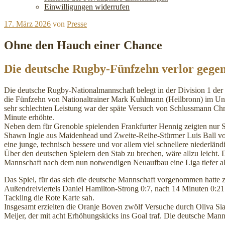
Einwilligungen widerrufen
Veröffentlicht
17. März 2026
von
Presse
am
Ohne den Hauch einer Chance
Die deutsche Rugby-Fünfzehn verlor gegen
Die deutsche Rugby-Nationalmannschaft belegt in der Division 1 der 
die Fünfzehn von Nationaltrainer Mark Kuhlmann (Heilbronn) im Uni
sehr schlechten Leistung war der späte Versuch von Schlussmann Chri
Minute erhöhte.
Neben dem für Grenoble spielenden Frankfurter Hennig zeigten nur 
Shawn Ingle aus Maidenhead und Zweite-Reihe-Stürmer Luis Ball vo
eine junge, technisch bessere und vor allem viel schnellere niederlän
Über den deutschen Spielern den Stab zu brechen, wäre allzu leicht.
Mannschaft nach dem nun notwendigen Neuaufbau eine Liga tiefer al
Das Spiel, für das sich die deutsche Mannschaft vorgenommen hatte
Außendreiviertels Daniel Hamilton-Strong 0:7, nach 14 Minuten 0:2
Tackling die Rote Karte sah.
Insgesamt erzielten die Oranje Boven zwölf Versuche durch Oliva S
Meijer, der mit acht Erhöhungskicks ins Goal traf. Die deutsche Mann