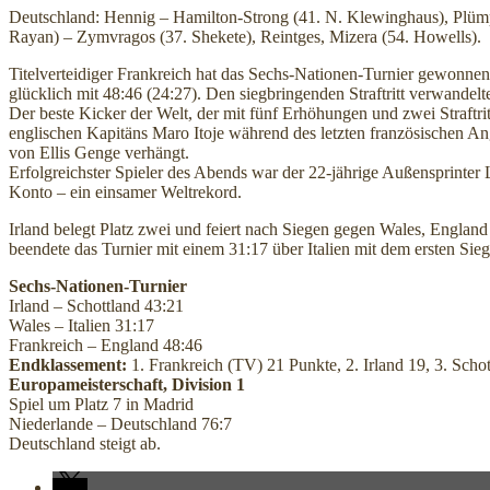
Deutschland: Hennig – Hamilton-Strong (41. N. Klewinghaus), Plümpe
Rayan) – Zymvragos (37. Shekete), Reintges, Mizera (54. Howells).
Titelverteidiger Frankreich hat das Sechs-Nationen-Turnier gewonne
glücklich mit 48:46 (24:27). Den siegbringenden Straftritt verwan
Der beste Kicker der Welt, der mit fünf Erhöhungen und zwei Straftr
englischen Kapitäns Maro Itoje während des letzten französischen Ang
von Ellis Genge verhängt.
Erfolgreichster Spieler des Abends war der 22-jährige Außensprinter
Konto – ein einsamer Weltrekord.
Irland belegt Platz zwei und feiert nach Siegen gegen Wales, Engla
beendete das Turnier mit einem 31:17 über Italien mit dem ersten Sieg
Sechs-Nationen-Turnier
Irland – Schottland 43:21
Wales – Italien 31:17
Frankreich – England 48:46
Endklassement:
1. Frankreich (TV) 21 Punkte, 2. Irland 19, 3. Schott
Europameisterschaft, Division 1
Spiel um Platz 7 in Madrid
Niederlande – Deutschland 76:7
Deutschland steigt ab.