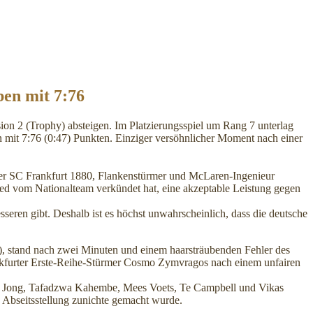
ben mit 7:76
ion 2 (Trophy) absteigen. Im Platzierungsspiel um Rang 7 unterlag
mit 7:76 (0:47) Punkten. Einziger versöhnlicher Moment nach einer
ter SC Frankfurt 1880, Flankenstürmer und McLaren-Ingenieur
 vom Nationalteam verkündet hat, eine akzeptable Leistung gegen
eren gibt. Deshalb ist es höchst unwahrscheinlich, dass die deutsche
), stand nach zwei Minuten und einem haarsträubenden Fehler des
ankfurter Erste-Reihe-Stürmer Cosmo Zymvragos nach einem unfairen
 de Jong, Tafadzwa Kahembe, Mees Voets, Te Campbell und Vikas
e Abseitsstellung zunichte gemacht wurde.