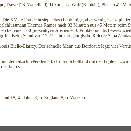
, Dawe (53. Wakefield), Dixon – L. Wolf (Kapitän), Piosik (41. M. McD
n. Die XV de France besiegte das ebenbürtige, aber weniger disziplin
delte Schlussmann Thomas Ramos nach 83 Minuten aus 45 Metern beim S
itten bei einer 100-prozentigen Ausbeute 16 Punkte buchte, bewies wie
riffs. Beim Stand von 17:27 hatte der georgische Referee Saba Abulashv
 Louis Bielle-Biarrey. Der schnelle Mann aus Bordeaux legte vier Vers
nd und dem abschließenden 43:21 über Schottland mit der Triple Crown 
 des Jahres.
land 18, 4. Italien 9, 5. England 8, 6. Wales 6.