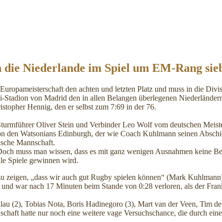
 die Niederlande im Spiel um EM-Rang sie
Europameisterschaft den achten und letzten Platz und muss in die Divis
-Stadion von Madrid den in allen Belangen überlegenen Niederländern 
stopher Hennig, den er selbst zum 7:69 in der 76.
Sturmführer Oliver Stein und Verbinder Leo Wolf vom deutschen Meis
n den Watsonians Edinburgh, der wie Coach Kuhlmann seinen Abschied
dische Mannschaft.
 Doch muss man wissen, dass es mit ganz wenigen Ausnahmen keine Bess
le Spiele gewinnen wird.
 zu zeigen, „dass wir auch gut Rugby spielen können“ (Mark Kuhlmann
1 und war nach 17 Minuten beim Stande von 0:28 verloren, als der Fr
ialau (2), Tobias Nota, Boris Hadinegoro (3), Mart van der Veen, Tim
schaft hatte nur noch eine weitere vage Versuchschance, die durch ein