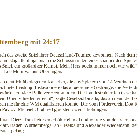
temberg mit 24:17
ch das zweite Spiel ihrer Deutschland-Tournee gewonnen. Nach dem 
nnerstag allerdings bis in die Schlussminuten eines spannenden Spi
s Spiel, ein großartiger Kampf. Mein Herz pocht immer noch wie wild“
Dr. Luc Muhirwa aus Überlingen.
h deutlich überlegenen Kanadier, die aus Spielern von 14 Vereinen d
hnete Leistung. Insbesondere das angeordnete Gedränge, die Verteidigun
nwürfen zu viele Bälle verloren wurden. Die Landestrainer Jan Cesel
 ein Unentschieden erreicht“, sagte Ceselka.
Kanada, das an neun der bis
noch nie für eine WM qualifizieren konnte. Die vom Förderverein Dog 
jah Pavlov. Michael Oughtred glückten zwei Erhöhungen.
uan Dietz. Tom Petersen erhöhte einmal und wurde von den vier kanad
lärt. Baden-Württembergs Jan Ceselka und Alexander Wiedemann identif
rsuch gelang.