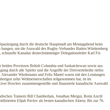
Spaziergang durch die deutsche Hauptstadt am Montagabend beim
eles bangen, um die Auswahl des Rugby-Verbandes Baden-Württemberg
, schnaufte Kanadas deutschstämmiger Delegationsleiter Karl Fix
er beiden Provinzen British Columbia und Saskatchewan sowie aus
g durch alle Spieler und die Angriffe der Dreiviertelreihe riefen
ka, Alexander Wiedemann und Felix Martel waren mit den Leistungen
herigen zehn Weltmeisterschaften teilgenommen hat, ist im
River Howlers zusammengestellte und finanzierte kanadische Auswahl
ischen Trainern Bill Chamberlain, Jonathan Mergui, Remi Anctil
izierten Elijah Pavlov als besten kanadischen Akteur. Bis zur 76.