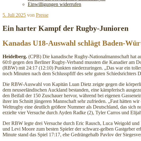
Einwilligungen widerrufen
Veröffentlicht
5. Juli 2025
von
Presse
am
Ein harter Kampf der Rugby-Junioren
Kanadas U18-Auswahl schlägt Baden-Würt
Heidelberg.
(CPB) Die kanadische Rugby-Nationalmannschaft hat au
60:0 gegen den Berliner Rugby-Verband mussten die Kanadier am Do
(RBW) mit 24:17 (12:10) Punkten niederzuringen. „Das war ein tolle
noch Minuten nach dem Schlusspfiff des sehr guten Schiedsrichters 
Die RBW-Auswahl von Kapitän Luan Dietz zeigte gegen die körperlic
dem neuseeländischen Auckland bestanden, eine kämpferisch ausgezeic
den Beifall der 150 Zuschauer hervor, während bei eigenen Gassenei
ihrer im Schnitt jüngeren Mannschaft sehr zufrieden. „Fast hätten wir
Weltrugby eine deutlich größere Nummer als Deutschland, das sich 
erzielte vier Versuche durch Ayden Radke (2), Tyler Carros und Eli
Der RBW legte drei Versuche durch Eric Rausch, Luca Weigold und L
und Levi Moore zum besten Spieler der schwarz-gelben Gastgeber erk
Minute stand das Spiel 17:17, ehe Gedrängehalb Pavlov der Siegesve