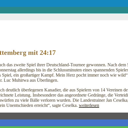
temberg mit 24:17
ch das zweite Spiel ihrer Deutschland-Tournee gewonnen. Nach dem 
nnerstag allerdings bis in die Schlussminuten eines spannenden Spi
s Spiel, ein großartiger Kampf. Mein Herz pocht immer noch wie wild“
Dr. Luc Muhirwa aus Überlingen.
h deutlich überlegenen Kanadier, die aus Spielern von 14 Vereinen d
hnete Leistung. Insbesondere das angeordnete Gedränge, die Verteidigun
nwürfen zu viele Bälle verloren wurden. Die Landestrainer Jan Cesel
„Ein
 ein Unentschieden erreicht“, sagte Ceselka.
weiterlesen
harter
Kampf
der
Rugby-