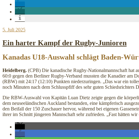
Veröffentlicht
5. Juli 2025
am
Ein harter Kampf der Rugby-Junioren
Kanadas U18-Auswahl schlägt Baden-Würt
Heidelberg.
(CPB) Die kanadische Rugby-Nationalmannschaft hat au
60:0 gegen den Berliner Rugby-Verband mussten die Kanadier am Do
(RBW) mit 24:17 (12:10) Punkten niederzuringen. „Das war ein tolle
noch Minuten nach dem Schlusspfiff des sehr guten Schiedsrichters 
Die RBW-Auswahl von Kapitän Luan Dietz zeigte gegen die körperlic
dem neuseeländischen Auckland bestanden, eine kämpferisch ausgezeic
den Beifall der 150 Zuschauer hervor, während bei eigenen Gassenei
ihrer im Schnitt jüngeren Mannschaft sehr zufrieden. „Fast hätten wir