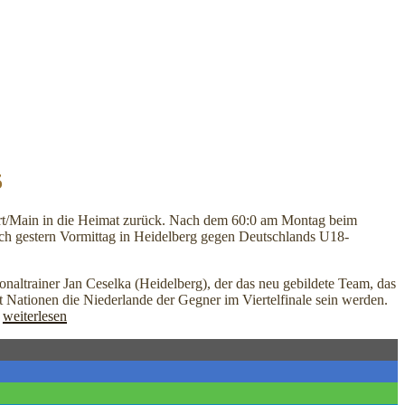
5
rt/Main in die Heimat zurück. Nach dem 60:0 am Montag beim
gestern Vormittag in Heidelberg gegen Deutschlands U18-
onaltrainer Jan Ceselka (Heidelberg), der das neu gebildete Team, das
cht Nationen die Niederlande der Gegner im Viertelfinale sein werden.
„Der
.
weiterlesen
dritte
Sieg
im
dritten
Spiel“