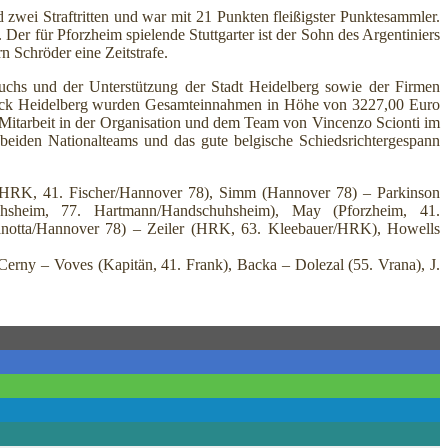
 zwei Straftritten und war mit 21 Punkten fleißigster Punktesammler.
er für Pforzheim spielende Stuttgarter ist der Sohn des Argentiniers
n Schröder eine Zeitstrafe.
uchs und der Unterstützung der Stadt Heidelberg sowie der Firmen
Druck Heidelberg wurden Gesamteinnahmen in Höhe von 3227,00 Euro
ve Mitarbeit in der Organisation und dem Team von Vincenzo Scionti im
beiden Nationalteams und das gute belgische Schiedsrichtergespann
(HRK, 41. Fischer/Hannover 78), Simm (Hannover 78) – Parkinson
heim, 77. Hartmann/Handschuhsheim), May (Pforzheim, 41.
anotta/Hannover 78) – Zeiler (HRK, 63. Kleebauer/HRK), Howells
Cerny – Voves (Kapitän, 41. Frank), Backa – Dolezal (55. Vrana), J.