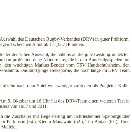
ie Auswahl des Deutschen Rugby-Verbandes (DRV) in guter Frühform.
gegen Tschechien A mit 60:17 (32:7) Punkten.
der deutschen Auswahl, die nahtlos an die gute Leistung im letzten
daan probierten neue Akteure aus, die in den Bundesligaspielen auf
ein, den wuchtigen Markus Bender vom TSV Handschuhsheim, den
Heusenstamm. Das sind junge Heißsporne, die noch lange im DRV-Team
ünfzehn nach dem Spiel weit weniger zufrieden als Potgieter. Kafka
“ Am 5. Oktober um 16 Uhr hat das DRV-Team einen weiteren Test in
sters von 1987 und 2011.
ich die Zuschauer mit Begeisterung am Schriesheimer Spätburgunder
nor Parkinson (34.), Kieran Manawatu (62.), Tim Biniak (67.), Timo
 Malfeld.