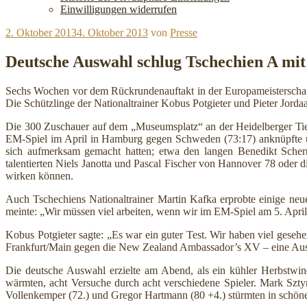
Einwilligungen widerrufen
Veröffentlicht
2. Oktober 2013
4. Oktober 2013
von
Presse
am
Deutsche Auswahl schlug Tschechien A mit
Sechs Wochen vor dem Rückrundenauftakt in der Europameisterschaf
Die Schützlinge der Nationaltrainer Kobus Potgieter und Pieter Jord
Die 300 Zuschauer auf dem „Museumsplatz“ an der Heidelberger Tier
EM-Spiel im April in Hamburg gegen Schweden (73:17) anknüpfte und
sich aufmerksam gemacht hatten; etwa den langen Benedikt Sc
talentierten Niels Janotta und Pascal Fischer von Hannover 78 ode
wirken können.
Auch Tschechiens Nationaltrainer Martin Kafka erprobte einige neu
meinte: „Wir müssen viel arbeiten, wenn wir im EM-Spiel am 5. Apri
Kobus Potgieter sagte: „Es war ein guter Test. Wir haben viel ge
Frankfurt/Main gegen die New Zealand Ambassador’s XV – eine Aus
Die deutsche Auswahl erzielte am Abend, als ein kühler Herbstwin
wärmten, acht Versuche durch acht verschiedene Spieler. Mark Szty
Vollenkemper (72.) und Gregor Hartmann (80 +4.) stürmten in schöner