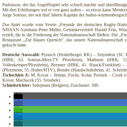
Parkinson, der das Angriffsspiel sehr schnell machte und überflüssi
Mit drei Erhöhungen traf er von ganz außen – so etwas kann Meisters
Jorge Soteras, der seit fünf Jahren Kapitän der baden-württembergisch
Das Spiel wurde vom Verein „Freunde der deutschen Rugby-Nationa
NISSAN Autohaus Peter Müller, Getränkevertrieb Harald Fein, Win
erzielt, die in die Förderung der Nationalmannschaft fließen. Die „F
Restaurant „Zur blauen Quetsch“, das unsere Nationalmannschaft z
gekocht hatte.
Deutsche Auswahl:
Pyrasch (Heidelberger RK) – Sztyndera (SC F
(HRK, 63. Soteras-Merz/TV Pforzheim), Mathurin (HRK, 5
Vollenkemper/Pforzheim), Brenner (HRK, 41. Hauck/Frankfurt) –
(Pforzheim, 55. Huber/HTV), Bender (Handschuhsheim, 41. Schröde
Tschechien A:
M. Kovar – Jirman, Fuchs, Kolar, Porizek – Cizek (4
Kovar, Machacek (55. Sroubek).
Schiedsrichter:
Sulejmani (Belgien); Zuschauer: 300.