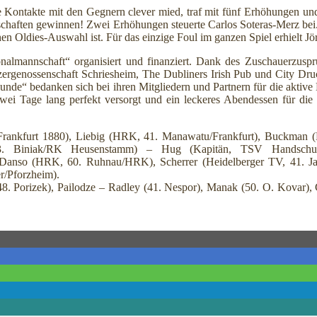
ge Kontakte mit den Gegnern clever mied, traf mit fünf Erhöhungen und
chaften gewinnen! Zwei Erhöhungen steuerte Carlos Soteras-Merz bei. D
en Oldies-Auswahl ist. Für das einzige Foul im ganzen Spiel erhielt Jör
lmannschaft“ organisiert und finanziert. Dank des Zuschauerzuspr
zergenossenschaft Schriesheim, The Dubliners Irish Pub und City 
reunde“ bedanken sich bei ihren Mitgliedern und Partnern für die akti
wei Tage lang perfekt versorgt und ein leckeres Abendessen für die 
rankfurt 1880), Liebig (HRK, 41. Manawatu/Frankfurt), Buckman 
3. Biniak/RK Heusenstamm) – Hug (Kapitän, TSV Handschuhs
 Danso (HRK, 60. Ruhnau/HRK), Scherrer (Heidelberger TV, 41. J
r/Pforzheim).
8. Porizek), Pailodze – Radley (41. Nespor), Manak (50. O. Kovar), 