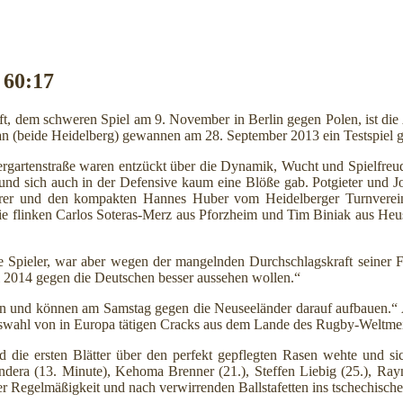
 60:17
t, dem schweren Spiel am 9. November in Berlin gegen Polen, ist d
aan (beide Heidelberg) gewannen am 28. September 2013 ein Testspiel 
gartenstraße waren entzückt über die Dynamik, Wucht und Spielfreude 
 sich auch in der Defensive kaum eine Blöße gab. Potgieter und Jor
herrer und den kompakten Hannes Huber vom Heidelberger Turnver
r die flinken Carlos Soteras-Merz aus Pforzheim und Tim Biniak aus 
e Spieler, war aber wegen der mangelnden Durchschlagskraft seiner F
l 2014 gegen die Deutschen besser aussehen wollen.“
sehen und können am Samstag gegen die Neuseeländer darauf aufbauen.
wahl von in Europa tätigen Cracks aus dem Lande des Rugby-Weltmei
d die ersten Blätter über den perfekt gepflegten Rasen wehte und s
ndera (13. Minute), Kehoma Brenner (21.), Steffen Liebig (25.), Ray
 Regelmäßigkeit und nach verwirrenden Ballstafetten ins tschechische