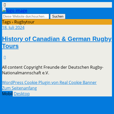
Tags › Rugbytour
18. Juli 2024
History of Canadian & German Rugby
Tours
All content Copyright Freunde der Deutschen Rugby-
Nationalmannschaft e.V.
WordPress Cookie Plugin von Real Cookie Banner
Zum Seitenanfang
Mobil
Desktop