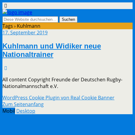
Tags › Kuhlmann
17. September 2019
Kuhlmann und Widiker neue
Nationaltrainer
All content Copyright Freunde der Deutschen Rugby-
Nationalmannschaft e.V.
WordPress Cookie Plugin von Real Cookie Banner
Zum Seitenanfang
Mobil
Desktop