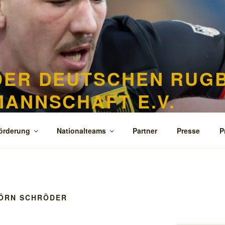
DER DEUTSCHEN RUGB
ANNSCHAFT E.V.
 15er Rugbynationalmannschafen der Frauen, Herren und Jugen
örderung
Nationalteams
Partner
Presse
P
JÖRN SCHRÖDER