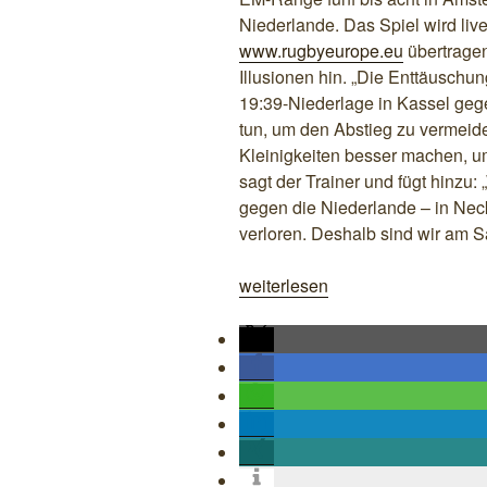
Niederlande. Das Spiel wird liv
www.rugbyeurope.eu
übertragen
Illusionen hin. „Die Enttäuschu
19:39-Niederlage in Kassel gegen
tun, um den Abstieg zu vermeid
Kleinigkeiten besser machen, um
sagt der Trainer und fügt hinzu:
gegen die Niederlande – in Neck
verloren. Deshalb sind wir am S
„„Die
weiterlesen
kleinen
Dinge
mal
richtig
machen““