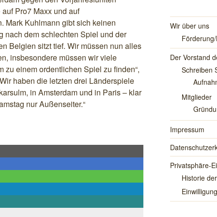
e auf Pro7 Maxx und auf
. Mark Kuhlmann gibt sich keinen
Wir über uns
ng nach dem schlechten Spiel und der
Förderung/
 Belgien sitzt tief. Wir müssen nun alles
en, insbesondere müssen wir viele
Der Vorstand d
 zu einem ordentlichen Spiel zu finden“,
Schreiben 
 „Wir haben die letzten drei Länderspiele
Aufnah
arsulm, in Amsterdam und in Paris – klar
Mitglieder
amstag nur Außenseiter.“
Gründun
Impressum
Datenschutzerk
Privatsphäre-E
Historie de
Einwilligun