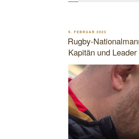
VERÖFFENTLICHT
9. FEBRUAR 2023
AM
Rugby-Nationalmann
Kapitän und Leader