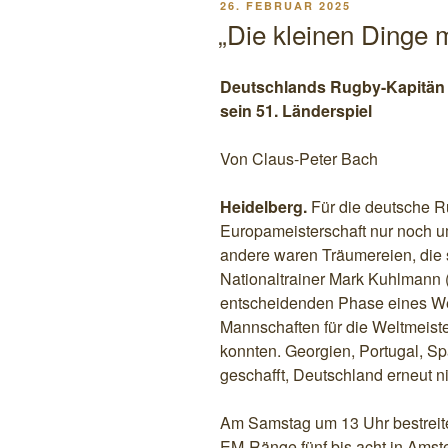
VERÖFFENTLICHT
26. FEBRUAR 2025
AM
„Die kleinen Dinge 
Deutschlands Rugby-Kapitän 
sein 51. Länderspiel
Von Claus-Peter Bach
Heidelberg.
Für die deutsche R
Europameisterschaft nur noch um
andere waren Träumereien, die s
Nationaltrainer Mark Kuhlmann (
entscheidenden Phase eines Wet
Mannschaften für die Weltmeister
konnten. Georgien, Portugal, 
geschafft, Deutschland erneut ni
Am Samstag um 13 Uhr bestreite
EM-Ränge fünf bis acht in Amst