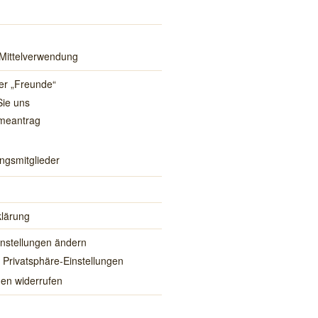
Mittelverwendung
er „Freunde“
Sie uns
meantrag
gsmitglieder
lärung
instellungen ändern
r Privatsphäre-Einstellungen
gen widerrufen