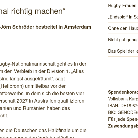
Rugby-Frauen 
mal richtig machen“
„Endspiel“ in 
Jörn Schröder bestreitet in Amsterdam
Ohne den Hauc
Nicht gut genu
Das Spiel der 
ugby-Nationalmannschaft geht es in der
 den Verbleib in der Division 1. „Alles
ind längst ausgeträumt“, sagt
Heilbronn) unmittelbar vor der
Spendenkont
tbewerbs, in dem sich die besten vier
Volksbank Kurp
schaft 2027 in Australien qualifizieren
IBAN: DE18 67
Spanien und Rumänien haben das
BIC: GENOD
cht.
Für jede Spen
Zuwendungsb
n die Deutschen das Halbfinale um die
erdam gegen den Vorjahresfünften