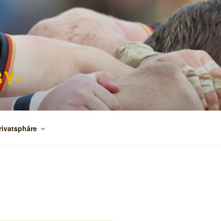
Y-
d
rivatsphäre