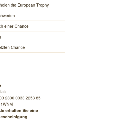
holen die European Trophy
Schweden
h einer Chance
g
letzten Chance
o
falz
09 2300 0033 2253 85
E61WNM
de erhalten Sie eine
escheinigung.