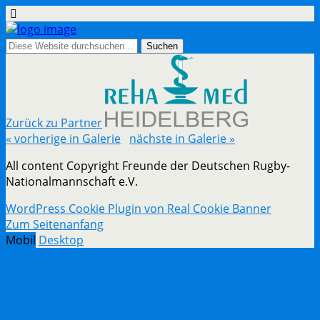
Zurück zu Partner
« vorherige in Galerie
nächste in Galerie »
All content Copyright Freunde der Deutschen Rugby-
Nationalmannschaft e.V.
WordPress Cookie Plugin von Real Cookie Banner
Zum Seitenanfang
Mobil
Desktop